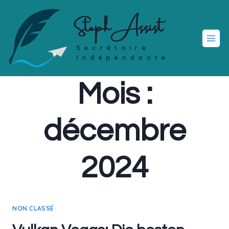
Skip
Steph Assist'
to
content
Secrétaire
Indépendante
Mois :
décembre
2024
NON CLASSÉ