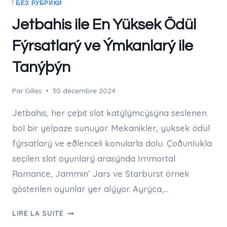
! БЕЗ РУБРИКИ
GELDIN,
KAZANMAYA
Jetbahis ile En Yüksek Ödül
BALAYN!
Fýrsatlarý ve Ýmkanlarý ile
Tanýþýn
Par
Gilles
30 décembre 2024
Jetbahis, her çeþit slot katýlýmcýsýna seslenen
bol bir yelpaze sunuyor. Mekanikler, yüksek ödül
fýrsatlarý ve eðlenceli konularla dolu. Çoðunlukla
seçilen slot oyunlarý arasýnda Immortal
Romance, Jammin’ Jars ve Starburst örnek
gösterilen oyunlar yer alýyor. Ayrýca,…
JETBAHIS
LIRE LA SUITE
ILE