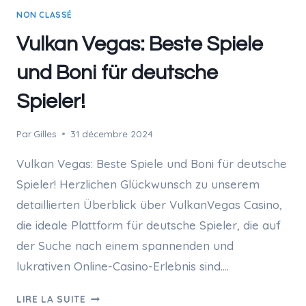
NON CLASSÉ
BESTEN
SPIELE
Vulkan Vegas: Beste Spiele
UND
AKTIONEN
und Boni für deutsche
FÜR
Spieler!
DEUTSCHE
SPIELER!
Par
Gilles
31 décembre 2024
Vulkan Vegas: Beste Spiele und Boni für deutsche
Spieler! Herzlichen Glückwunsch zu unserem
detaillierten Überblick über VulkanVegas Casino,
die ideale Plattform für deutsche Spieler, die auf
der Suche nach einem spannenden und
lukrativen Online-Casino-Erlebnis sind….
VULKAN
LIRE LA SUITE