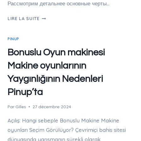
Рассмотрим детальнее основные черты…
CASINO
LIRE LA SUITE
VAVADA
ПРИЛОЖЕНИЕ,
PINUP
РАБОЧЕЕ
ЗЕРКАЛО,
Bonuslu Oyun makinesi
ПЛАТЕЖИ,
БОНУС,
Makine oyunlarının
ВХОД,
Yaygınlığının Nedenleri
САЙТ
Pinup’ta
Par
Gilles
27 décembre 2024
Açılış: Hangi sebeple Bonuslu Makine Makine
oyunları Seçim Görülüyor? Çevrimiçi bahis sitesi
dünyasında yarışmanın sürekli olarak