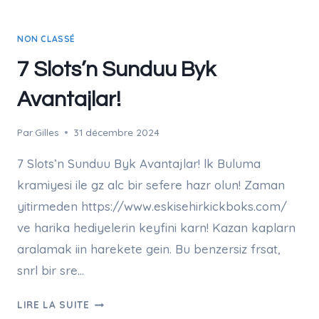
VEGAS:
BESTE
NON CLASSÉ
SPIELE
UND
7 Slots’n Sunduu Byk
BONI
FÜR
Avantajlar!
DEUTSCHE
SPIELER!
Par
Gilles
31 décembre 2024
7 Slots’n Sunduu Byk Avantajlar! lk Buluma
kramiyesi ile gz alc bir sefere hazr olun! Zaman
yitirmeden https://www.eskisehirkickboks.com/
ve harika hediyelerin keyfini karn! Kazan kaplarn
aralamak iin harekete gein. Bu benzersiz frsat,
snrl bir sre…
7
LIRE LA SUITE
SLOTS’N