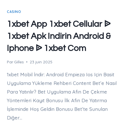
VULKAN
CASINO
LAS
VEGAS
1xbet App 1xbet Cellular ᐉ
DARMOWY
BONUS
1xbet Apk Indirin Android &
ZA
Iphone ᐉ 1xbet Com
REJESTRACJĘ
W
POLSCE
Par
Gilles
23 juin 2025
1xbet Mobil İndir: Android Empieza Ios Için Basit
Uygulama Yükleme Rehberi Content Bet’e Nasıl
Para Yatırılır? Bet Uygulama Afin De Çekme
Yöntemleri Kayıt Bonusu İlk Afin De Yatırma
İşleminde Hoş Geldin Bonusu Bet’te Sunulan
Diğer…