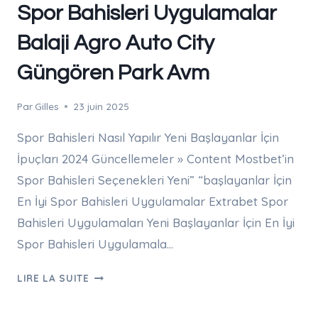
Spor Bahisleri Uygulamalar
Balaji Agro Auto City
Güngören Park Avm
Par
Gilles
23 juin 2025
Spor Bahisleri Nasıl Yapılır Yeni Başlayanlar İçin
İpuçları 2024 Güncellemeler » Content Mostbet’in
Spor Bahisleri Seçenekleri Yeni” “başlayanlar İçin
En İyi Spor Bahisleri Uygulamalar Extrabet Spor
Bahisleri Uygulamaları Yeni Başlayanlar İçin En İyi
Spor Bahisleri Uygulamala…
YENI
LIRE LA SUITE
BAŞLAYANLAR
İÇIN