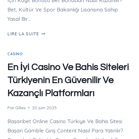
Için Kayıt Bonusu Bet Bonusları Nasıl Kazanılır?
Bet, Kültür Ve Spor Bakanlığı Lisansına Sahip
Yasal Bir…
BAHIS
LIRE LA SUITE
ŞIRKETI
ON-
CASINO
LINE
SPOR
En İyi Casino Ve Bahis Siteleri
BAHISLERI
BAHIS
Türkiyenin En Güvenilir Ve
ŞIRKETI
Kazançlı Platformları
1XBET
COM
Par
Gilles
20 juin 2025
Başarıbet Online Casino Türkiye Ve Bahis Sitesi ️
Başarı Gamble Giriş Content Nasıl Para Yatırılır?