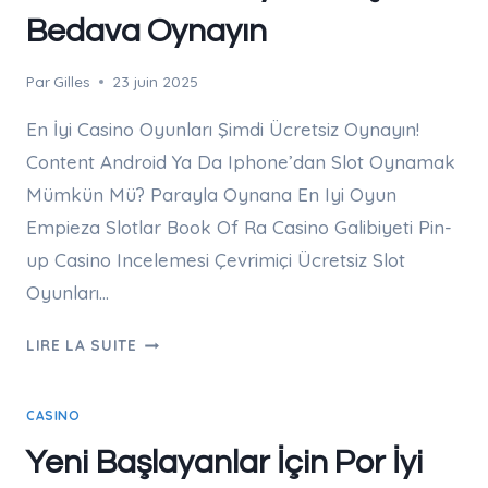
Bedava Oynayın
Par
Gilles
23 juin 2025
En İyi Casino Oyunları Şimdi Ücretsiz Oynayın!
Content Android Ya Da Iphone’dan Slot Oynamak
Mümkün Mü? Parayla Oynana En Iyi Oyun
Empieza Slotlar Book Of Ra Casino Galibiyeti Pin-
up Casino Incelemesi Çevrimiçi Ücretsiz Slot
Oyunları…
ONLINE
LIRE LA SUITE
CASINO
OYUNLARI
CASINO
ŞIMDI
BEDAVA
Yeni Başlayanlar İçin Por İyi
OYNAYIN