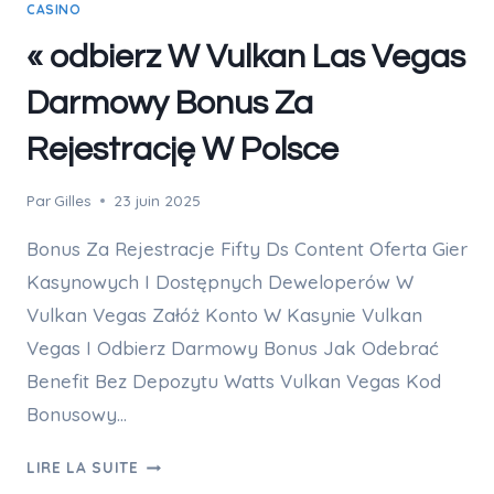
CASINO
POR
İYI
« odbierz W Vulkan Las Vegas
SPOR
BAHISLERI
Darmowy Bonus Za
UYGULAMALAR
Rejestrację W Polsce
BALAJI
AGRO
AUTO
Par
Gilles
23 juin 2025
CITY
Bonus Za Rejestracje Fifty Ds Content Oferta Gier
GÜNGÖREN
PARK
Kasynowych I Dostępnych Deweloperów W
AVM
Vulkan Vegas Załóż Konto W Kasynie Vulkan
Vegas I Odbierz Darmowy Bonus Jak Odebrać
Benefit Bez Depozytu Watts Vulkan Vegas Kod
Bonusowy…
« ODBIERZ
LIRE LA SUITE
W