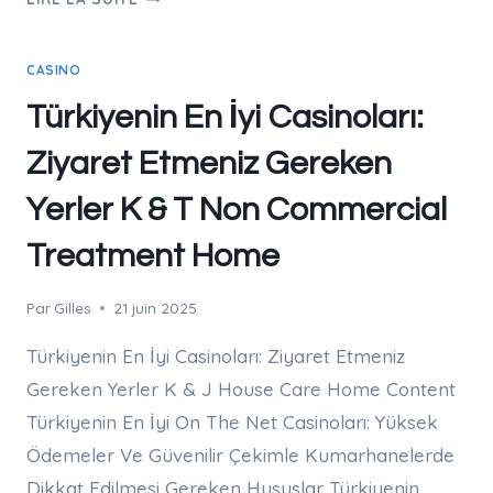
GÜNCEL
1XBET
CASINO
GIRIŞ
LINKI
Türkiyenin En İyi Casinoları:
ILE
HEMEN
Ziyaret Etmeniz Gereken
KATILIN
Yerler K & T Non Commercial
Treatment Home
Par
Gilles
21 juin 2025
Türkiyenin En İyi Casinoları: Ziyaret Etmeniz
Gereken Yerler K & J House Care Home Content
Türkiyenin En İyi On The Net Casinoları: Yüksek
Ödemeler Ve Güvenilir Çekimle Kumarhanelerde
Dikkat Edilmesi Gereken Hususlar Türkiyenin