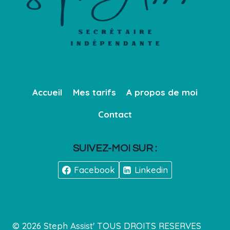
Accueil
Mes tarifs
A propos de moi
Contact
SUIVEZ-MOI SUR :
Facebook
Linkedin
© 2026 Steph Assist' TOUS DROITS RESERVES