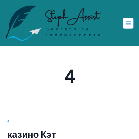
Skip
Steph Assist'
to
content
Secrétaire
Indépendante
4
4
казино Кэт