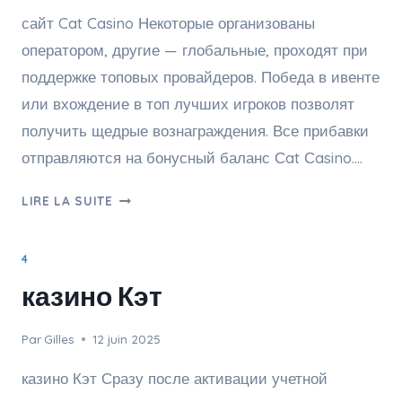
сайт Cat Casino Некоторые организованы
оператором, другие — глобальные, проходят при
поддержке топовых провайдеров. Победа в ивенте
или вхождение в топ лучших игроков позволят
получить щедрые вознаграждения. Все прибавки
отправляются на бонусный баланс Сat Сasino….
САЙТ
LIRE LA SUITE
CAT
CASINO
4
казино Кэт
Par
Gilles
12 juin 2025
казино Кэт Сразу после активации учетной