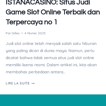
ISTANACASINO: Situs Judi
&
TERPERCAYA
Game Slot Online Terbaik dan
Terpercaya no 1
Par
Gilles
4 février 2025
Judi slot online telah menjadi salah satu hiburan
yang paling dicari di dunia maya. Namun, perlu
dicatat bahwa tidak semua situs judi slot online
memiliki lisensi resmi. Dalam artikel ini, kita akan
membahas perbedaan antara…
ISTANACASINO:
LIRE LA SUITE
SITUS
JUDI
GAME
SLOT