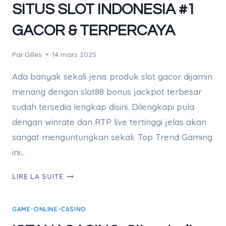
SLOT
SITUS SLOT INDONESIA #1
ONLINE
TERPERCAYA
GACOR & TERPERCAYA
Par
Gilles
14 mars 2025
Ada banyak sekali jenis produk slot gacor dijamin
menang dengan slot88 bonus jackpot terbesar
sudah tersedia lengkap disini. Dilengkapi pula
dengan winrate dan RTP live tertinggi jelas akan
sangat menguntungkan sekali. Top Trend Gaming
ini…
SITUS
LIRE LA SUITE
SLOT
INDONESIA
GAME-ONLINE-CASINO
#1
GACOR