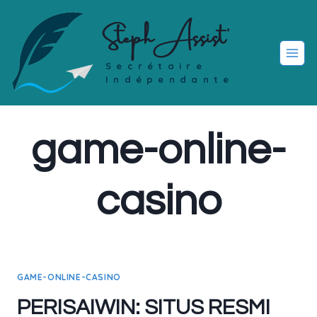
Skip
Steph Assist'
to
content
Secrétaire
Indépendante
game-online-
casino
GAME-ONLINE-CASINO
PERISAIWIN: SITUS RESMI