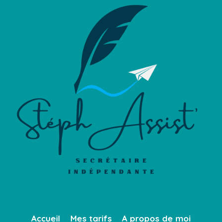
ONLINE
TERBAIK
DAN
TERPERCAYA
NO
1
Accueil
Mes tarifs
A propos de moi