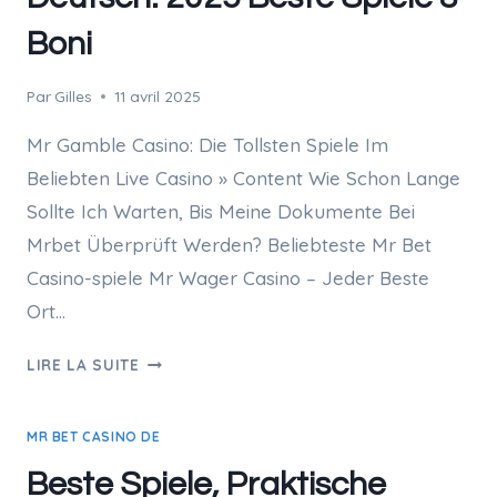
Boni
Par
Gilles
11 avril 2025
Mr Gamble Casino: Die Tollsten Spiele Im
Beliebten Live Casino » Content Wie Schon Lange
Sollte Ich Warten, Bis Meine Dokumente Bei
Mrbet Überprüft Werden? Beliebteste Mr Bet
Casino-spiele Mr Wager Casino – Jeder Beste
Ort…
MR
LIRE LA SUITE
BET
ONLINE
MR BET CASINO DE
CASINO
DEUTSCH:
Beste Spiele, Praktische
2025