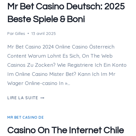
ONLINE:
Mr Bet Casino Deutsch: 2025
NEHMEN
SIE
Beste Spiele & Boni
AM
SPASS M
Par
Gilles
13 avril 2025
ODUL, S
PIELEN S
Mr Bet Casino 2024 Online Casino Österreich
IE S
Content Warum Lohnt Es Sich, On The Web
PIELE U
Casinos Zu Zocken? Wie Registriere Ich Ein Konto
ND G
Im Online Casino Mister Bet? Kann Ich Im Mr
EWINNEN S
IE E
Wager Online-casino In »…
CHTES G
ELD
MR
LIRE LA SUITE
BET
CASINO
MR BET CASINO DE
DEUTSCH:
2025
Casino On The Internet Chile
BESTE