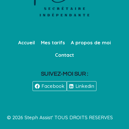
Accueil
Mes tarifs
A propos de moi
Contact
SUIVEZ-MOI SUR :
Facebook
Linkedin
© 2026 Steph Assist' TOUS DROITS RESERVES