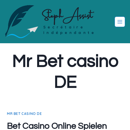
Skip
Steph Assist'
to
content
Secrétaire
Indépendante
Mr Bet casino
DE
MR BET CASINO DE
Bet Casino Online Spielen