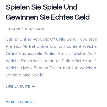
CASINO
Spielen Sie Spiele Und
Gewinnen Sie Echtes Geld
Par
Gilles
13 avril 2025
Casino Online Republic Of Chile Gana Fabulosos
Premios Mr Bet Online Casino » Content Welche
Online Casinospiele Zahlen Am » « Tollsten Aus?
Welche Sicherheitsstandards Gelten Bei Mrbet?
Welche Lizenz Benutzt Dieser Klub? In Welchen
Ländern Sind Spiele…
MR
LIRE LA SUITE
BET
ONLINE
MR BET CASINO DE
CASINO