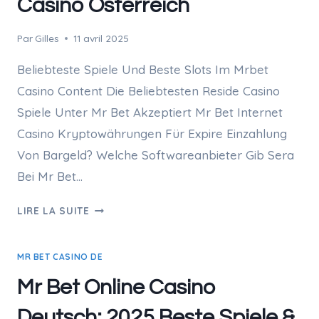
Casino Österreich
1500
Par
Gilles
11 avril 2025
Beliebteste Spiele Und Beste Slots Im Mrbet
Casino Content Die Beliebtesten Reside Casino
Spiele Unter Mr Bet Akzeptiert Mr Bet Internet
Casino Kryptowährungen Für Expire Einzahlung
Von Bargeld? Welche Softwareanbieter Gib Sera
Bei Mr Bet…
MR
LIRE LA SUITE
BET
CASINO
MR BET CASINO DE
2024
ONLINE
Mr Bet Online Casino
CASINO
ÖSTERREICH
Deutsch: 2025 Beste Spiele &