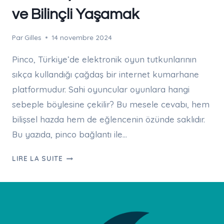
ve Bilinçli Yaşamak
Par
Gilles
14 novembre 2024
Pinco, Türkiye’de elektronik oyun tutkunlarının
sıkça kullandığı çağdaş bir internet kumarhane
platformudur. Sahi oyuncular oyunlara hangi
sebeple böylesine çekilir? Bu mesele cevabı, hem
bilişsel hazda hem de eğlencenin özünde saklıdır.
Bu yazıda, pinco bağlantı ile…
PINCO:
LIRE LA SUITE
OYUN
ZEVKINI
ANLAMAK
VE
BILINÇLI