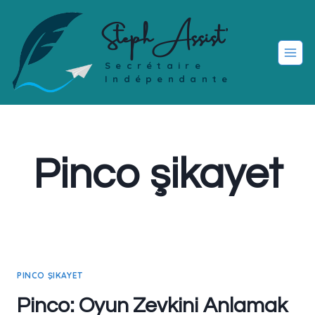
Skip
Steph Assist'
to
content
Secrétaire
Indépendante
Pinco şikayet
PINCO ŞIKAYET
Pinco: Oyun Zevkini Anlamak