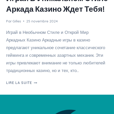
Аркада Казино Ждет Тебя!
Par
Gilles
25 novembre 2024
Играй в Необычном Стиле и Открой Мир
Аркадных Казино Аркадные игры в казино
предлагают уникальное сочетание классического
гейминга и современных азартных механик. Эти
игры привлекают внимание не только любителей
традиционных казино, но и тех, кто…
ИГРАЙ
LIRE LA SUITE
В
УНИКАЛЬНОМ
СТИЛЕ
АРКАДА
КАЗИНО