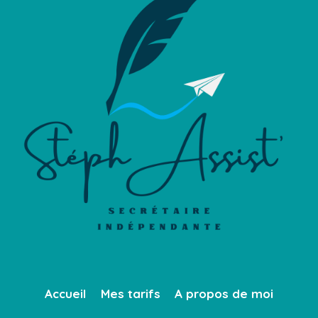
ЖДЕТ
ТЕБЯ!
Accueil
Mes tarifs
A propos de moi