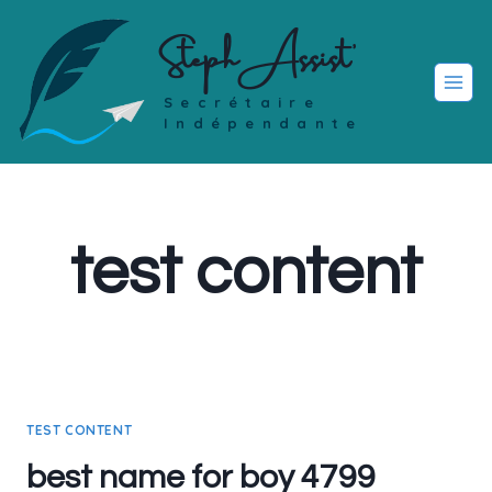
Skip
Steph Assist'
to
content
Secrétaire
Indépendante
test content
TEST CONTENT
best name for boy 4799