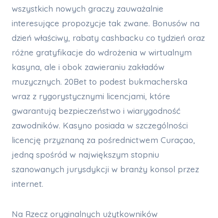
wszystkich nowych graczy zauważalnie
interesujące propozycje tak zwane. Bonusów na
dzień właściwy, rabaty cashbacku co tydzień oraz
różne gratyfikacje do wdrożenia w wirtualnym
kasyna, ale i obok zawieraniu zakładów
muzycznych. 20Bet to podest bukmacherska
wraz z rygorystycznymi licencjami, które
gwarantują bezpieczeństwo i wiarygodność
zawodników. Kasyno posiada w szczególności
licencję przyznaną za pośrednictwem Curaçao,
jedną spośród w największym stopniu
szanowanych jurysdykcji w branży konsol przez
internet.
Na Rzecz oryginalnych użytkowników