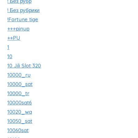
! Без рубр
! Без рубрики
!Fortune tige
+++pinup
++PU
1
10
10 Jili Slot 320
10000_ru
10000_sat
10000_tr
10000sat6
10020_wa
10050_sat
10060sat