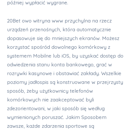
później wypłacić wygrane.
20Bet owo witryna www przychylna na rzecz
urządzeń przenośnych, która automatycznie
dopasowuje się do mniejszych ekranów. Możesz
korzystać spośród dowolnego komórkowy z
systemem Mobilne lub iOS, by uzyskać dostęp do
odwiedzenia stanu konta bankowego, grać w
rozrywki kasynowe i obstawiać zakłady. Wszelkie
poziomy jadłospis są konstruowane w przejrzysty
sposób, żeby użytkownicy telefonów
komórkowych nie zaakceptować byli
zdezorientowani, w jaki sposób się według
wymienionych poruszać. Jakim Sposobem
zawsze, każde zdarzenia sportowe są