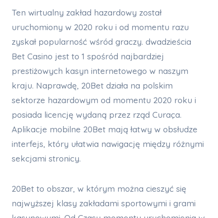
Ten wirtualny zakład hazardowy został
uruchomiony w 2020 roku i od momentu razu
zyskał popularność wśród graczy. dwadzieścia
Bet Casino jest to 1 spośród najbardziej
prestiżowych kasyn internetowego w naszym
kraju. Naprawdę, 20Bet działa na polskim
sektorze hazardowym od momentu 2020 roku i
posiada licencję wydaną przez rząd Curaça.
Aplikacje mobilne 20Bet mają łatwy w obsłudze
interfejs, który ułatwia nawigację między różnymi
sekcjami stronicy.
20Bet to obszar, w którym można cieszyć się
najwyższej klasy zakładami sportowymi i grami
kasynowymi. Od Czasu momentu uruchomienia w