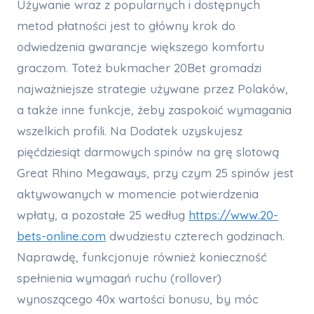
Używanie wraz z popularnych i dostępnych
metod płatności jest to główny krok do
odwiedzenia gwarancje większego komfortu
graczom. Toteż bukmacher 20Bet gromadzi
najważniejsze strategie używane przez Polaków,
a także inne funkcje, żeby zaspokoić wymagania
wszelkich profili. Na Dodatek uzyskujesz
pięćdziesiąt darmowych spinów na grę slotową
Great Rhino Megaways, przy czym 25 spinów jest
aktywowanych w momencie potwierdzenia
wpłaty, a pozostałe 25 według
https://www.20-
bets-online.com
dwudziestu czterech godzinach.
Naprawdę, funkcjonuje również konieczność
spełnienia wymagań ruchu (rollover)
wynoszącego 40x wartości bonusu, by móc