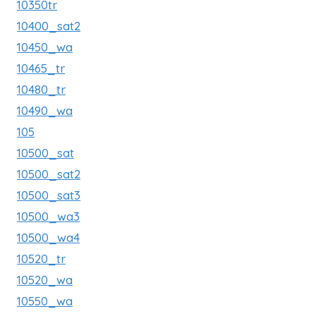
10350tr
10400_sat2
10450_wa
10465_tr
10480_tr
10490_wa
105
10500_sat
10500_sat2
10500_sat3
10500_wa3
10500_wa4
10520_tr
10520_wa
10550_wa