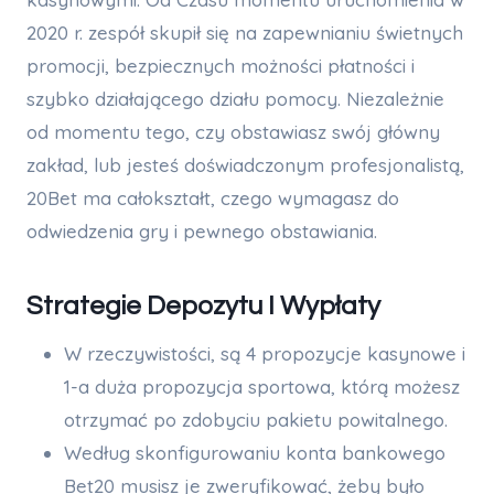
2020 r. zespół skupił się na zapewnianiu świetnych
promocji, bezpiecznych możności płatności i
szybko działającego działu pomocy. Niezależnie
od momentu tego, czy obstawiasz swój główny
zakład, lub jesteś doświadczonym profesjonalistą,
20Bet ma całokształt, czego wymagasz do
odwiedzenia gry i pewnego obstawiania.
Strategie Depozytu I Wypłaty
W rzeczywistości, są 4 propozycje kasynowe i
1-a duża propozycja sportowa, którą możesz
otrzymać po zdobyciu pakietu powitalnego.
Według skonfigurowaniu konta bankowego
Bet20 musisz je zweryfikować, żeby było