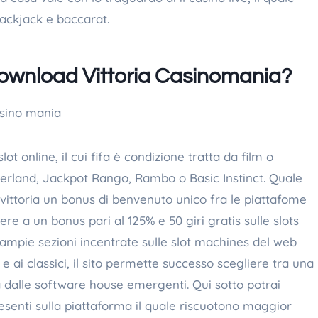
lackjack e baccarat.
 Download Vittoria Casinomania?
t online, il cui fifa è condizione tratta da film o
derland, Jackpot Rango, Rambo o Basic Instinct. Quale
 vittoria un bonus di benvenuto unico fra le piattafome
ere a un bonus pari al 125% e 50 giri gratis sulle slots
 ampie sezioni incentrate sulle slot machines del web
 ai classici, il sito permette successo scegliere tra una
dita dalle software house emergenti. Qui sotto potrai
resenti sulla piattaforma il quale riscuotono maggior