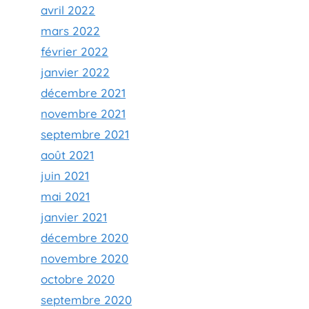
avril 2022
mars 2022
février 2022
janvier 2022
décembre 2021
novembre 2021
septembre 2021
août 2021
juin 2021
mai 2021
janvier 2021
décembre 2020
novembre 2020
octobre 2020
septembre 2020