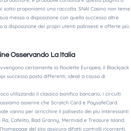
 qui sotto proponiamo una raccolta. SNAI Casino non teme
sua messa a disposizione con quella successo altre
 a disposizione dei propri utenti palinsesti e offerte più
ine Osservando La Italia
i avvengono certamente la Roulette Europea, il Blackjack
pi successo posta differenti, ideali a causa di
co utilizzando il classico bonifico bancario, i circuiti
ossiamo asserire che Scratch Card e PaysafeCard.
le vanno per arricchire il palisesto dei piu interessanti
 Ra, Cafelito, Bad Granny, Mermaid e Treasure Island.
homepage del sito assicura difatti controlli ricorrenti,