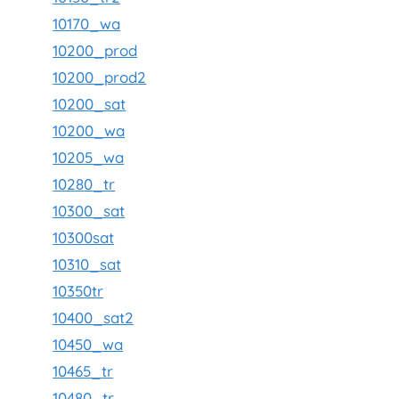
10170_wa
10200_prod
10200_prod2
10200_sat
10200_wa
10205_wa
10280_tr
10300_sat
10300sat
10310_sat
10350tr
10400_sat2
10450_wa
10465_tr
10480_tr