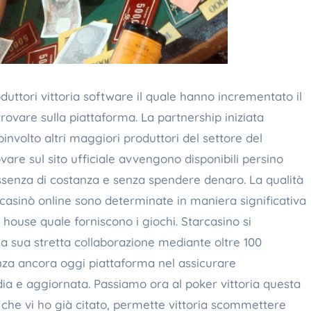
uttori vittoria software il quale hanno incrementato il
 trovare sulla piattaforma. La partnership iniziata
nvolto altri maggiori produttori del settore del
vare sul sito ufficiale avvengono disponibili persino
ssenza di costanza e senza spendere denaro. La qualità
n casinò online sono determinate in maniera significativa
 house quale forniscono i giochi. Starcasino si
 la sua stretta collaborazione mediante oltre 100
tanza ancora oggi piattaforma nel assicurare
ia e aggiornata. Passiamo ora al poker vittoria questa
e che vi ho già citato, permette vittoria scommettere