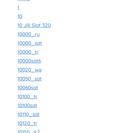
1
10
10 Jili Slot 320
10000_ru
10000_sat
10000_tr
10000sat6
10020_wa
10050_sat
10060sat
10100_tr
10100sat
10110_sat
10120_tr
10150_tr2