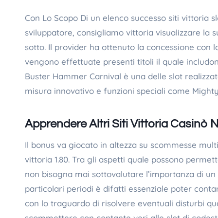
Con Lo Scopo Di un elenco successo siti vittoria
sviluppatore, consigliamo vittoria visualizzare la s
sotto. Il provider ha ottenuto la concessione con 
vengono effettuate presenti titoli il quale incl
Buster Hammer Carnival è una delle slot realizza
misura innovativo e funzioni speciali come Mighty
Apprendere Altri Siti Vittoria Casinò
Il bonus va giocato in altezza su scommesse mul
vittoria 1.80. Tra gli aspetti quale possono permett
non bisogna mai sottovalutare l’importanza di un 
particolari periodi è difatti essenziale poter cont
con lo traguardo di risolvere eventuali disturbi q
scommettere con contante veri alle slot di codes