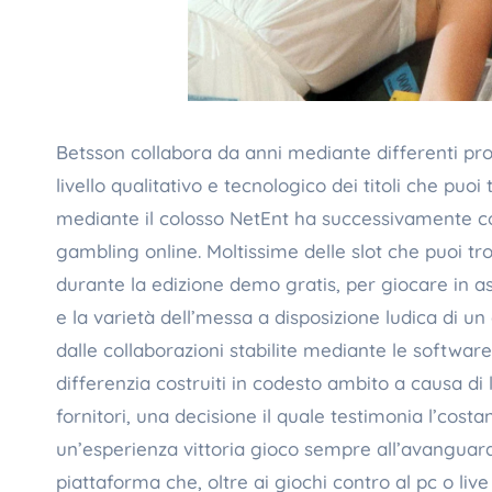
Betsson collabora da anni mediante differenti prod
livello qualitativo e tecnologico dei titoli che puoi
mediante il colosso NetEnt ha successivamente coi
gambling online. Moltissime delle slot che puoi tro
durante la edizione demo gratis, per giocare in a
e la varietà dell’messa a disposizione ludica di u
dalle collaborazioni stabilite mediante le software
differenzia costruiti in codesto ambito a causa di
fornitori, una decisione il quale testimonia l’cos
un’esperienza vittoria gioco sempre all’avanguard
piattaforma che, oltre ai giochi contro al pc o liv