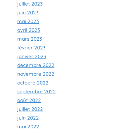
juillet 2023
juin 2023
mai 2023
avril 2023
mars 2023
février 2023
janvier 2023
décembre 2022
novembre 2022
octobre 2022
septembre 2022
août 2022
juillet 2022
juin 2022
mai 2022