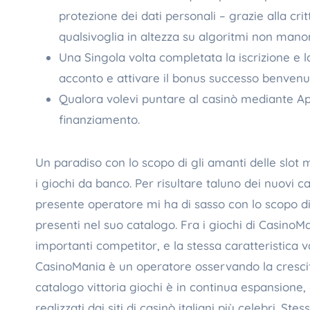
protezione dei dati personali – grazie alla cri
qualsivoglia in altezza su algoritmi non manom
Una Singola volta completata la iscrizione e la
acconto e attivare il bonus successo benvenu
Qualora volevi puntare al casinò mediante Ap
finanziamento.
Un paradiso con lo scopo di gli amanti delle slot 
i giochi da banco. Per risultare taluno dei nuovi 
presente operatore mi ha di sasso con lo scopo di l
presenti nel suo catalogo. Fra i giochi di CasinoMa
importanti competitor, e la stessa caratteristica val
CasinoMania è un operatore osservando la crescit
catalogo vittoria giochi è in continua espansione, 
realizzati dai siti di casinò italiani più celebri. Ste