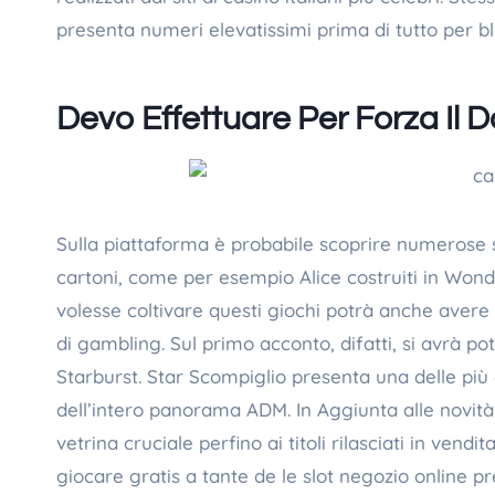
presenta numeri elevatissimi prima di tutto per b
Devo Effettuare Per Forza Il
Sulla piattaforma è probabile scoprire numerose slo
cartoni, come per esempio Alice costruiti in Won
volesse coltivare questi giochi potrà anche avere
di gambling. Sul primo acconto, difatti, si avrà pot
Starburst. Star Scompiglio presenta una delle più
dell’intero panorama ADM. In Aggiunta alle novità e
vetrina cruciale perfino ai titoli rilasciati in ven
giocare gratis a tante de le slot negozio online p