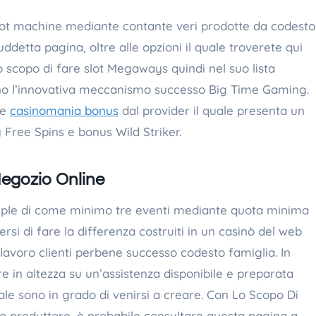
 slot machine mediante contante veri prodotte da codesto
uddetta pagina, oltre alle opzioni il quale troverete qui
lo scopo di fare slot Megaways quindi nel suo lista
udono l’innovativa meccanismo successo Big Time Gaming.
te
casinomania bonus
dal provider il quale presenta un
 Free Spins e bonus Wild Striker.
 Negozio Online
tiple di come minimo tre eventi mediante quota minima
ersi di fare la differenza costruiti in un casinò del web
lavoro clienti perbene successo codesto famiglia. In
are in altezza su un’assistenza disponibile e preparata
uale sono in grado di venirsi a creare. Con Lo Scopo Di
to produttore, è probabile consultare questa pagina a