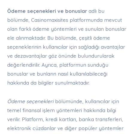
Ödeme seçenekleri ve bonuslar
adlı bu
bölümde, Casinomaxisites platformunda mevcut
olan farklı ödeme yöntemleri ve sunulan bonuslar
ele alınmaktadır. Bu bölümde, çeşitli ödeme
seçeneklerinin kullanıcılar için sağladığı avantajlar
ve dezavantajlar göz önünde bulundurularak
değerlendirilir. Ayrıca, platformun sunduğu
bonuslar ve bunların nasıl kullanılabileceği
hakkında da bilgiler sunulmaktadır.
Ödeme seçenekleri
bölümünde, kullanıcılar için
temel finansal işlem yöntemleri hakkında bilgi
verilir. Platform, kredi kartları, banka transferleri,
elektronik cüzdanlar ve diğer popüler yöntemler