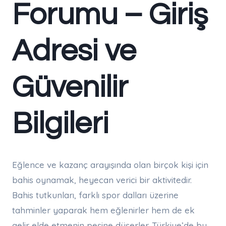
Forumu – Giriş
Adresi ve
Güvenilir
Bilgileri
Eğlence ve kazanç arayışında olan birçok kişi için
bahis oynamak, heyecan verici bir aktivitedir.
Bahis tutkunları, farklı spor dalları üzerine
tahminler yaparak hem eğlenirler hem de ek
gelir elde etmenin peşine düşerler. Türkiye’de bu