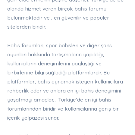
alanda hizmet veren birçok bahis forumu
bulunmaktadır ve , en güvenilir ve popüler
sitelerden biridir.
Bahis forumları, spor bahisleri ve diğer şans
oyunları hakkında tartışmaların yapıldığı,
kullanıcıların deneyimlerini paylaştığı ve
birbirlerine bilgi sağladığı platformlardır. Bu
platformlar, bahis oynamak isteyen kullanıcılara
rehberlik eder ve onlara en iyi bahis deneyimini
yaşatmayı amaçlar. , Türkiye’de en iyi bahis
forumlarından biridir ve kullanıcılarına geniş bir
içerik yelpazesi sunar.