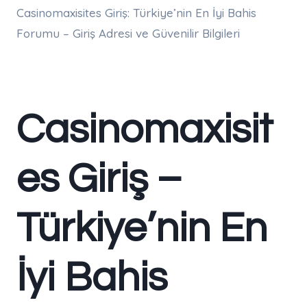
Casinomaxisites Giriş: Türkiye’nin En İyi Bahis
Forumu – Giriş Adresi ve Güvenilir Bilgileri
Casinomaxisit
es Giriş –
Türkiye’nin En
İyi Bahis