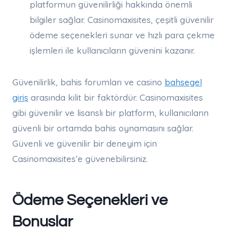
platformun güvenilirliği hakkında önemli
bilgiler sağlar. Casinomaxisites, çeşitli güvenilir
ödeme seçenekleri sunar ve hızlı para çekme
işlemleri ile kullanıcıların güvenini kazanır.
Güvenilirlik, bahis forumları ve casino
bahsegel
giriş
arasında kilit bir faktördür. Casinomaxisites
gibi güvenilir ve lisanslı bir platform, kullanıcıların
güvenli bir ortamda bahis oynamasını sağlar.
Güvenli ve güvenilir bir deneyim için
Casinomaxisites’e güvenebilirsiniz.
Ödeme Seçenekleri ve
Bonuslar