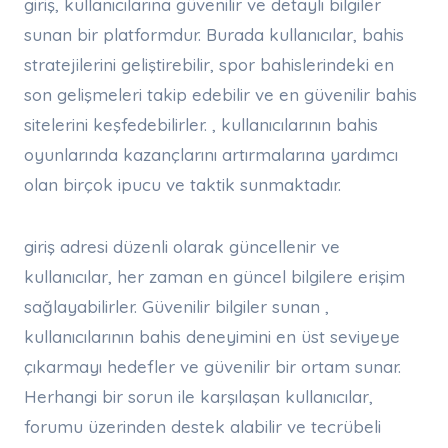
giriş, kullanıcılarına güvenilir ve detaylı bilgiler
sunan bir platformdur. Burada kullanıcılar, bahis
stratejilerini geliştirebilir, spor bahislerindeki en
son gelişmeleri takip edebilir ve en güvenilir bahis
sitelerini keşfedebilirler. , kullanıcılarının bahis
oyunlarında kazançlarını artırmalarına yardımcı
olan birçok ipucu ve taktik sunmaktadır.
giriş adresi düzenli olarak güncellenir ve
kullanıcılar, her zaman en güncel bilgilere erişim
sağlayabilirler. Güvenilir bilgiler sunan ,
kullanıcılarının bahis deneyimini en üst seviyeye
çıkarmayı hedefler ve güvenilir bir ortam sunar.
Herhangi bir sorun ile karşılaşan kullanıcılar,
forumu üzerinden destek alabilir ve tecrübeli