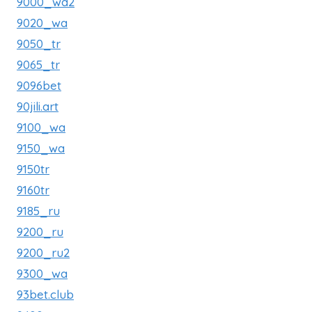
9000_wa2
9020_wa
9050_tr
9065_tr
9096bet
90jili.art
9100_wa
9150_wa
9150tr
9160tr
9185_ru
9200_ru
9200_ru2
9300_wa
93bet.club