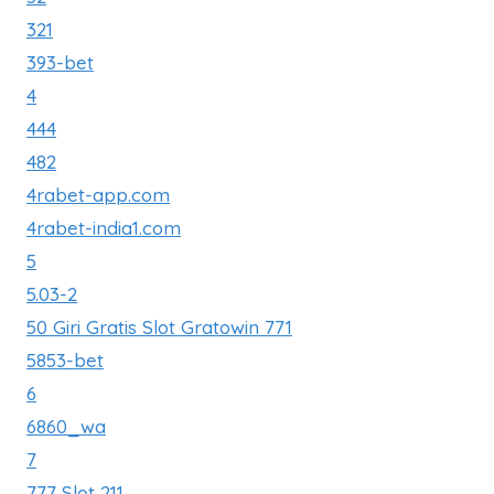
321
393-bet
4
444
482
4rabet-app.com
4rabet-india1.com
5
5.03-2
50 Giri Gratis Slot Gratowin 771
5853-bet
6
6860_wa
7
777 Slot 211