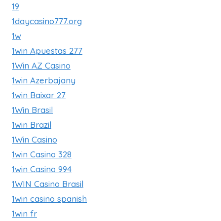
19
1daycasino777.org
1w
1win Apuestas 277
1Win AZ Casino
1win Azerbajany
1win Baixar 27
1Win Brasil
1win Brazil
1Win Casino
1win Casino 328
1win Casino 994
1WIN Casino Brasil
1win casino spanish
1win fr