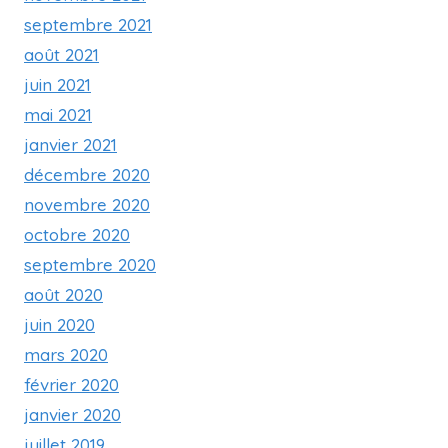
septembre 2021
août 2021
juin 2021
mai 2021
janvier 2021
décembre 2020
novembre 2020
octobre 2020
septembre 2020
août 2020
juin 2020
mars 2020
février 2020
janvier 2020
juillet 2019