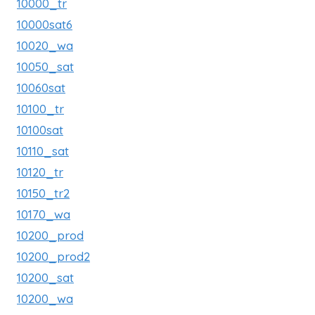
10000_tr
10000sat6
10020_wa
10050_sat
10060sat
10100_tr
10100sat
10110_sat
10120_tr
10150_tr2
10170_wa
10200_prod
10200_prod2
10200_sat
10200_wa