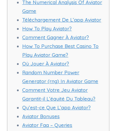
The Numerical Analysis Of Aviator
Game
Téléchargement De L’app Aviator
How To Play Aviator?
Comment Gagner À Aviator?
How To Purchase Best Casino To
Play Aviator Game?
Où Jouer À Aviator?
Random Number Power
Generator (rng) In Aviator Game
Comment Votre Jeu Aviator
Garantit-il L’équité Du Tableau?
Qu’est-ce Que L’app Aviator?
Aviator Bonuses
Aviator Faq – Queries