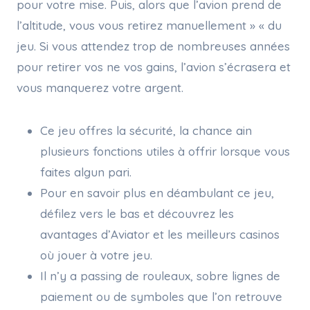
pour votre mise. Puis, alors que l’avion prend de
l’altitude, vous vous retirez manuellement » « du
jeu. Si vous attendez trop de nombreuses années
pour retirer vos ne vos gains, l’avion s’écrasera et
vous manquerez votre argent.
Ce jeu offres la sécurité, la chance ain
plusieurs fonctions utiles à offrir lorsque vous
faites algun pari.
Pour en savoir plus en déambulant ce jeu,
défilez vers le bas et découvrez les
avantages d’Aviator et les meilleurs casinos
où jouer à votre jeu.
Il n’y a passing de rouleaux, sobre lignes de
paiement ou de symboles que l’on retrouve