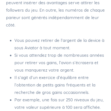
peuvent insérer des avantages serve attirer les
followers du jeu. En outre, les numéros de chaque
parieur sont générés indépendamment de leur
côté.
Vous pouvez retirer de l’argent de la device à
sous Aviator à tout moment.
Si vous attendez trop de nombreuses années
pour retirer vos gains, l’avion s’écrasera et
vous manquerez votre argent.
Il s’agit d’un exercice d’équilibre entre
l’obtention de petits gains fréquents et la
recherche de gros gains occasionnels.
Par exemple, une fois sur 250 niveaux du jeu,
votre valeur supérieure à 100 sera affichée.