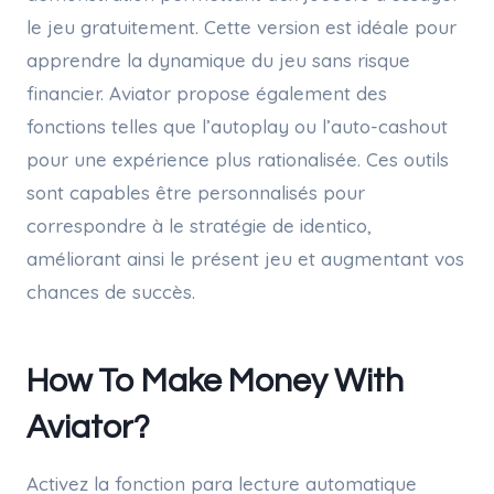
le jeu gratuitement. Cette version est idéale pour
apprendre la dynamique du jeu sans risque
financier. Aviator propose également des
fonctions telles que l’autoplay ou l’auto-cashout
pour une expérience plus rationalisée. Ces outils
sont capables être personnalisés pour
correspondre à le stratégie de identico,
améliorant ainsi le présent jeu et augmentant vos
chances de succès.
How To Make Money With
Aviator?
Activez la fonction para lecture automatique