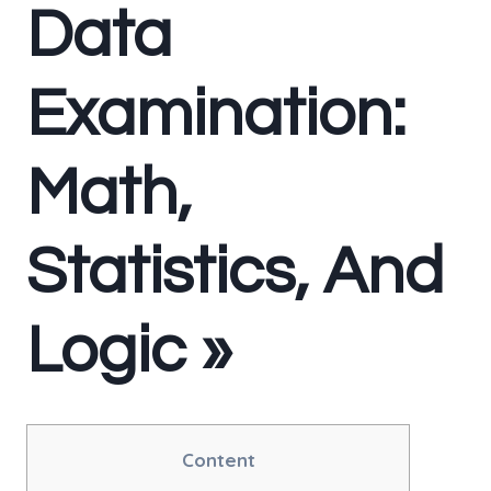
Data
Examination:
Math,
Statistics, And
Logic »
Content