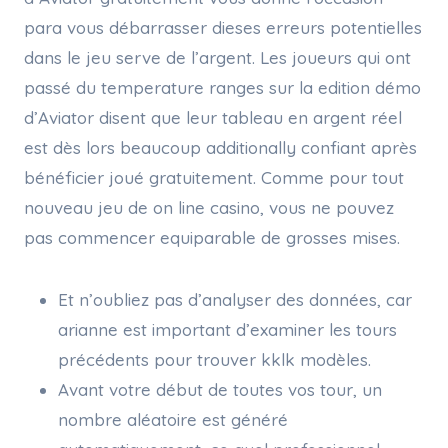
para vous débarrasser dieses erreurs potentielles
dans le jeu serve de l’argent. Les joueurs qui ont
passé du temperature ranges sur la edition démo
d’Aviator disent que leur tableau en argent réel
est dès lors beaucoup additionally confiant après
bénéficier joué gratuitement. Comme pour tout
nouveau jeu de on line casino, vous ne pouvez
pas commencer equiparable de grosses mises.
Et n’oubliez pas d’analyser des données, car
arianne est important d’examiner les tours
précédents pour trouver kklk modèles.
Avant votre début de toutes vos tour, un
nombre aléatoire est généré