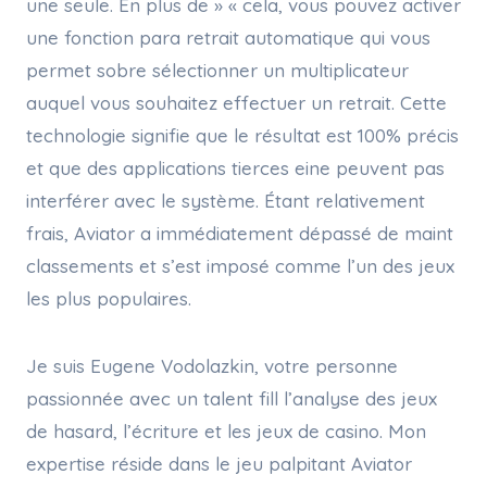
une seule. En plus de » « cela, vous pouvez activer
une fonction para retrait automatique qui vous
permet sobre sélectionner un multiplicateur
auquel vous souhaitez effectuer un retrait. Cette
technologie signifie que le résultat est 100% précis
et que des applications tierces eine peuvent pas
interférer avec le système. Étant relativement
frais, Aviator a immédiatement dépassé de maint
classements et s’est imposé comme l’un des jeux
les plus populaires.
Je suis Eugene Vodolazkin, votre personne
passionnée avec un talent fill l’analyse des jeux
de hasard, l’écriture et les jeux de casino. Mon
expertise réside dans le jeu palpitant Aviator