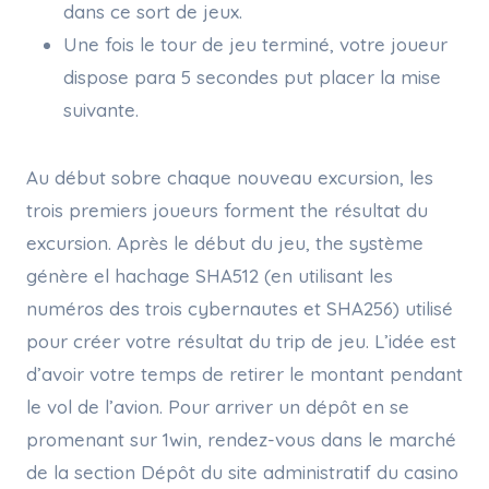
dans ce sort de jeux.
Une fois le tour de jeu terminé, votre joueur
dispose para 5 secondes put placer la mise
suivante.
Au début sobre chaque nouveau excursion, les
trois premiers joueurs forment the résultat du
excursion. Après le début du jeu, the système
génère el hachage SHA512 (en utilisant les
numéros des trois cybernautes et SHA256) utilisé
pour créer votre résultat du trip de jeu. L’idée est
d’avoir votre temps de retirer le montant pendant
le vol de l’avion. Pour arriver un dépôt en se
promenant sur 1win, rendez-vous dans le marché
de la section Dépôt du site administratif du casino