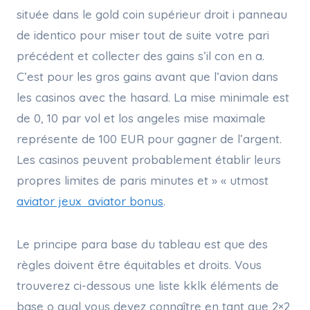
située dans le gold coin supérieur droit i panneau
de identico pour miser tout de suite votre pari
précédent et collecter des gains s’il con en a.
C’est pour les gros gains avant que l’avion dans
les casinos avec the hasard. La mise minimale est
de 0, 10 par vol et los angeles mise maximale
représente de 100 EUR pour gagner de l’argent.
Les casinos peuvent probablement établir leurs
propres limites de paris minutes et » « utmost
aviator jeux aviator bonus
.
Le principe para base du tableau est que des
règles doivent être équitables et droits. Vous
trouverez ci-dessous une liste kklk éléments de
base o qual vous devez connaître en tant que 2×2