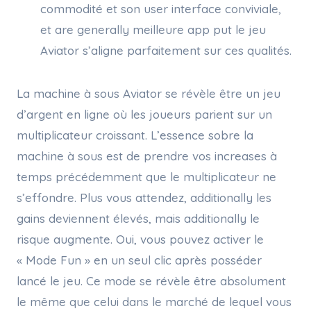
commodité et son user interface conviviale,
et are generally meilleure app put le jeu
Aviator s’aligne parfaitement sur ces qualités.
La machine à sous Aviator se révèle être un jeu
d’argent en ligne où les joueurs parient sur un
multiplicateur croissant. L’essence sobre la
machine à sous est de prendre vos increases à
temps précédemment que le multiplicateur ne
s’effondre. Plus vous attendez, additionally les
gains deviennent élevés, mais additionally le
risque augmente. Oui, vous pouvez activer le
« Mode Fun » en un seul clic après posséder
lancé le jeu. Ce mode se révèle être absolument
le même que celui dans le marché de lequel vous