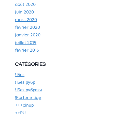
août 2020
juin 2020
mars 2020
février 2020
janvier 2020
juillet 2019
février 2016
CATÉGORIES
! Без
! Без рубр
! Без рубрики
!Fortune tige
+++pinup
++PU