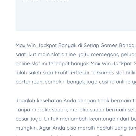
Max Win Jackpot Banyak di Setiap Games Bandar 
saat ikut main slot online yaitu memegang pel
online slot ini terdapat banyak Max Win Jackpot
ialah salah satu Profit terbesar di Games slot on
bertambah, semakin banyak juga casino online y
Jagalah kesehatan Anda dengan tidak bermain te
Tanpa mereka sadari, mereka sudah bermain se
besar juga. Untuk menambah keuntungan dari be
mungkin. Agar Anda bisa meraih hadiah uang tu