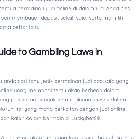
semua permainan judi online di dalamnya. Anda bisa
gan membayar deposit sekali saja, serta memilih
ama bettor lain.
Guide to Gambling Laws in
 anda cari tahu jenis permainan judi apa saja yang
i online yang memadai tentu akan berbeda dalam
ng judi kalian banyak kemungkinan sukses dalam
seluruh hal yang mana berkaitan dengan judi online.
ah kalah dalam bermain di Luckybet89.
, Anda tetap akan mendapatkan bagian hadiah karena