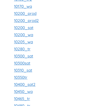
10170_wa
10200_prod
10200_prod2
10200_sat
10200_wa
10205_wa
10280_tr
10300_sat
10300sat
10310_sat
10350tr
10400_sat2
10450_wa
10465_tr
10480_tr