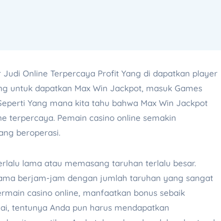
Judi Online Terpercaya Profit Yang di dapatkan player
uang untuk dapatkan Max Win Jackpot, masuk Games
. Seperti Yang mana kita tahu bahwa Max Win Jackpot
line terpercaya. Pemain casino online semakin
ang beroperasi.
rlalu lama atau memasang taruhan terlalu besar.
lama berjam-jam dengan jumlah taruhan yang sangat
rmain casino online, manfaatkan bonus sebaik
nai, tentunya Anda pun harus mendapatkan