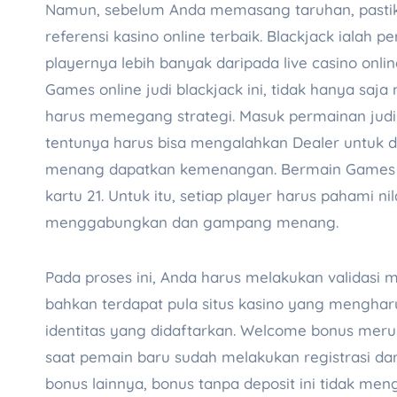
Namun, sebelum Anda memasang taruhan, pastik
referensi kasino online terbaik. Blackjack ialah 
playernya lebih banyak daripada live casino onl
Games online judi blackjack ini, tidak hanya s
harus memegang strategi. Masuk permainan judi on
tentunya harus bisa mengalahkan Dealer untuk
menang dapatkan kemenangan. Bermain Games onl
kartu 21. Untuk itu, setiap player harus pahami n
menggabungkan dan gampang menang.
Pada proses ini, Anda harus melakukan validasi 
bahkan terdapat pula situs kasino yang menghar
identitas yang didaftarkan. Welcome bonus merup
saat pemain baru sudah melakukan registrasi 
bonus lainnya, bonus tanpa deposit ini tidak me