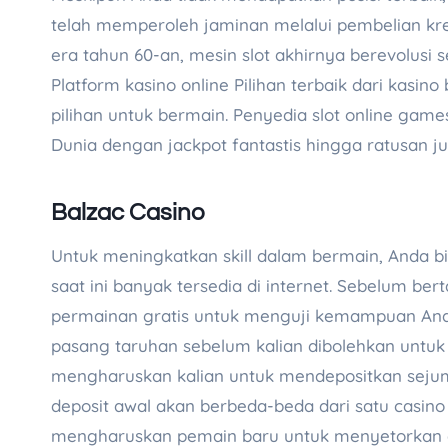
telah memperoleh jaminan melalui pembelian kre
era tahun 60-an, mesin slot akhirnya berevolusi s
Platform kasino online Pilihan terbaik dari kas
pilihan untuk bermain. Penyedia slot online game
Dunia dengan jackpot fantastis hingga ratusan ju
Balzac Casino
Untuk meningkatkan skill dalam bermain, Anda 
saat ini banyak tersedia di internet. Sebelum be
permainan gratis untuk menguji kemampuan And
pasang taruhan sebelum kalian dibolehkan untuk
mengharuskan kalian untuk mendepositkan sejum
deposit awal akan berbeda-beda dari satu casino
mengharuskan pemain baru untuk menyetorkan dep