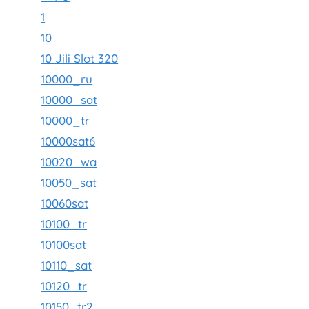
1
10
10 Jili Slot 320
10000_ru
10000_sat
10000_tr
10000sat6
10020_wa
10050_sat
10060sat
10100_tr
10100sat
10110_sat
10120_tr
10150_tr2