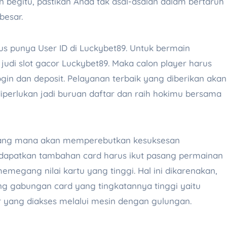
begitu, pastikan Anda tak asal-asalan dalam bertaruh
besar.
arus punya User ID di Luckybet89. Untuk bermain
 judi slot gacor Luckybet89. Maka calon player harus
ogin dan deposit. Pelayanan terbaik yang diberikan akan
perlukan jadi buruan daftar dan raih hokimu bersama
r yang mana akan memperebutkan kesuksesan
dapatkan tambahan card harus ikut pasang permainan
memegang nilai kartu yang tinggi. Hal ini dikarenakan,
gabungan card yang tingkatannya tinggi yaitu
r yang diakses melalui mesin dengan gulungan.