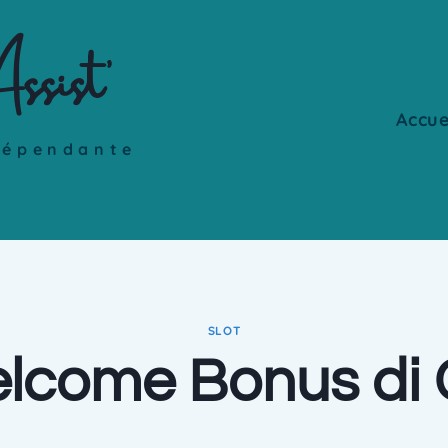
ssist'
Accue
dépendante
SLOT
lcome Bonus di C