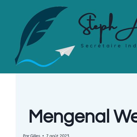
Steph A
Secrétaire In
Mengenal We
Par
Gilles
7 août 2023