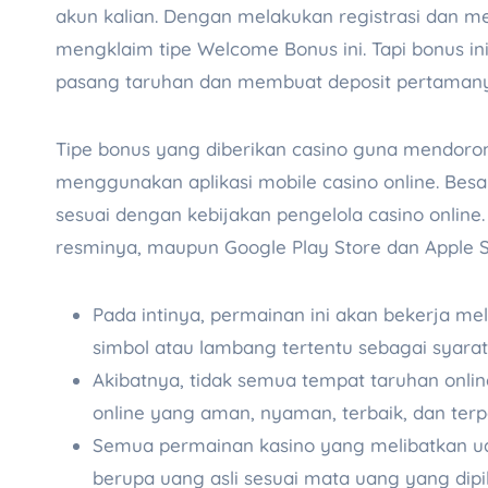
akun kalian. Dengan melakukan registrasi dan m
mengklaim tipe Welcome Bonus ini. Tapi bonus ini
pasang taruhan dan membuat deposit pertamany
Tipe bonus yang diberikan casino guna mendor
menggunakan aplikasi mobile casino online. Be
sesuai dengan kebijakan pengelola casino online. 
resminya, maupun Google Play Store dan Apple S
Pada intinya, permainan ini akan bekerja me
simbol atau lambang tertentu sebagai syar
Akibatnya, tidak semua tempat taruhan onli
online yang aman, nyaman, terbaik, dan terp
Semua permainan kasino yang melibatkan 
berupa uang asli sesuai mata uang yang dipil