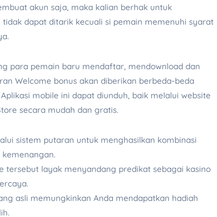
embuat akun saja, maka kalian berhak untuk
 tidak dapat ditarik kecuali si pemain memenuhi syarat
a.
ong para pemain baru mendaftar, mendownload dan
saran Welcome bonus akan diberikan berbeda-beda
Aplikasi mobile ini dapat diunduh, baik melalui website
tore secara mudah dan gratis.
lalui sistem putaran untuk menghasilkan kombinasi
at kemenangan.
ne tersebut layak menyandang predikat sebagai kasino
ercaya.
uang asli memungkinkan Anda mendapatkan hadiah
ih.