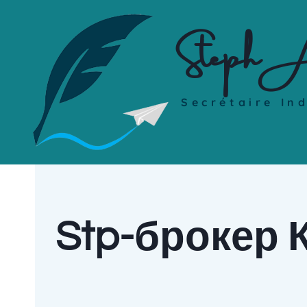
Steph A
Secrétaire In
Stp-брокер 