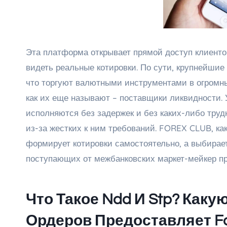
Эта платформа открывает прямой доступ клиенто
видеть реальные котировки. По сути, крупнейши
что торгуют валютными инструментами в огромны
как их еще называют – поставщики ликвидности. 
исполняются без задержек и без каких-либо труд
из-за жестких к ним требований. FOREX CLUB, ка
формирует котировки самостоятельно, а выбирает
поступающих от межбанковских маркет-мейкер пр
Что Такое Ndd И Stp? Как
Ордеров Предоставляет For