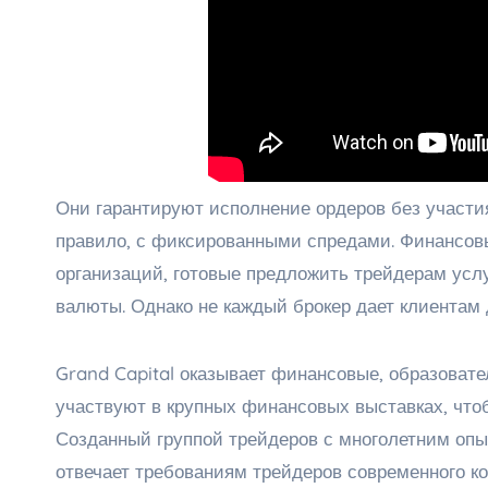
Они гарантируют исполнение ордеров без участия
правило, с фиксированными спредами. Финансов
организаций, готовые предложить трейдерам усл
валюты. Однако не каждый брокер дает клиентам 
Grand Capital оказывает финансовые, образовате
участвуют в крупных финансовых выставках, что
Созданный группой трейдеров с многолетним опы
отвечает требованиям трейдеров современного кон