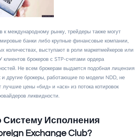
в к международному рынку, трейдеры также могут
е мировые банки либо крупные финансовые компании,
х количествах, выступают в роли маркетмейкеров или
У клиентов брокеров с STP-счетами ордера
ностей. Не всем брокерам выдается подобная лицензия
к и другие брокеры, работающие по модели NDD, не
 лучшие цены «бид» и «аск» из потока котировок
овайдеров ликвидности.
ую Систему Исполнения
eign Exchange Club?