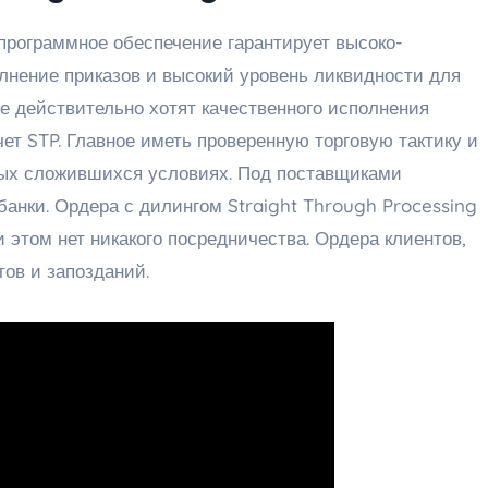
 программное обеспечение гарантирует высоко-
лнение приказов и высокий уровень ликвидности для
е действительно хотят качественного исполнения
чет STP. Главное иметь проверенную торговую тактику и
ных сложившихся условиях. Под поставщиками
анки. Ордера с дилингом Straight Through Processing
 этом нет никакого посредничества. Ордера клиентов,
тов и запозданий.