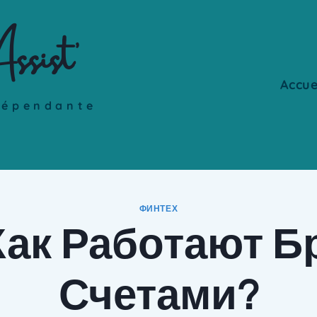
ssist'
Accue
dépendante
ФИНТЕХ
Как Работают Б
Счетами?