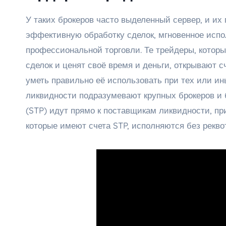
У таких брокеров часто выделенный сервер, и их
эффективную обработку сделок, мгновенное испо
профессиональной торговли. Те трейдеры, которы
сделок и ценят своё время и деньги, открывают с
уметь правильно её использовать при тех или и
ликвидности подразумевают крупных брокеров и б
(STP) идут прямо к поставщикам ликвидности, при
которые имеют счета STP, исполняются без рекво