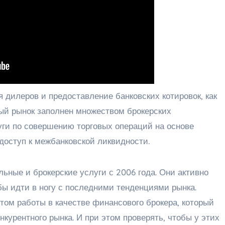
 дилеров и предоставление банковских котировок, как
ый рынок заполнен множеством брокерских
уги по совершению торговых операций на основе
доступ к межбанковской ликвидности.
льные и брокерские услуги с 2006 года. Они активно
бы идти в ногу с последними тенденциями рынка.
том работы в качестве финансового брокера, который
курентного рынка. И при этом проверять, чтобы у этих