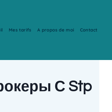
il
Mes tarifs
A propos de moi
Contact
рокеры С Stp